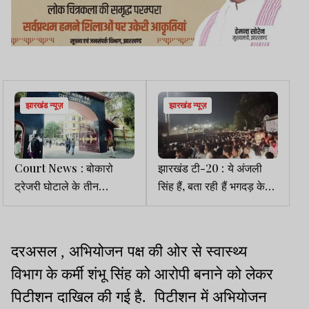
झारखंड न्यूज़
झारखंड न्यूज़
Court News : बोकारो
झारखंड टी-20 : ये अंजली
ट्रेजरी घोटाले के तीन
सिंह हैं, बता रही हैं भगदड़ के
आरोपियों को नहीं मिली बेल,
पहले JSCA के लोग ड्रंक थे
याचिका खारिज
दरअसल , अभियोजन पक्ष की ओर से स्वास्थ्य
विभाग के कर्मी शंभू सिंह को आरोपी बनाने को लेकर
पिटीशन दाखिल की गई है. पिटीशन में अभियोजन