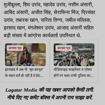
मुजीबुल्ला, शिव उरांव, महादेव उरांव, नसीम अंसारी,
आबिद अंसारी, अजीत सिंह, सेराफिना मिंज, प्रियंका
उरांव, तबारक खान, सरिता तिग्गा, जमील मल्लिक,
इरशाद खान, मंगलेश्वर उरांव, आजाद अंसारी सहित
बड़ी संख्या में कांग्रेस कार्यकर्ता उपस्थित थे.
झारखंड न्यूज़
झारखंड न्यूज़
झारखंड में अब भी ‘मृत कानून’
मोडिफाइड साइलेंसर व प्रेशर
के तहत दर्ज हो रही है FIR:
हॉर्न पर चला रांची पुलिस का
अंबा प्रसाद
बुलडोजर, सभी को किया
डिस्ट्रॉय
Lagatar Media की यह खबर आपको कैसी लगी.
नीचे दिए गए कमेंट बॉक्स में अपनी राय साझा करें.