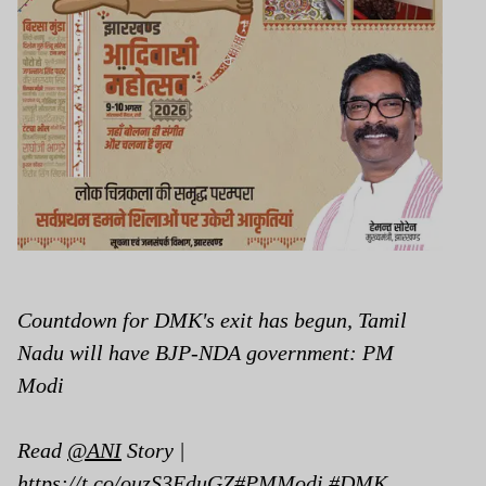
Countdown for DMK's exit has begun, Tamil
Nadu will have BJP-NDA government: PM
Modi
Read
@ANI
Story |
https://t.co/ouzS3EduGZ
#PMModi
#DMK