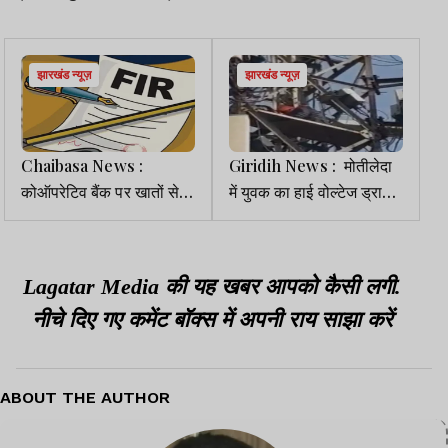
झारखंड न्यूज़
झारखंड न्यूज़
Chaibasa News :
Giridih News : मोतीलेदा
कोऑपरेटिव बैंक पर खातों से
में युवक का हाई वोल्टेज ड्रामा,
अवैध निकासी का आरोप, कोर्ट
प्रेमिका से शादी की जिद में
के आदेश पर दो FIR दर्ज
टावर पर चढ़ा
Lagatar Media की यह खबर आपको कैसी लगी.
नीचे दिए गए कमेंट बॉक्स में अपनी राय साझा करें
ABOUT THE AUTHOR