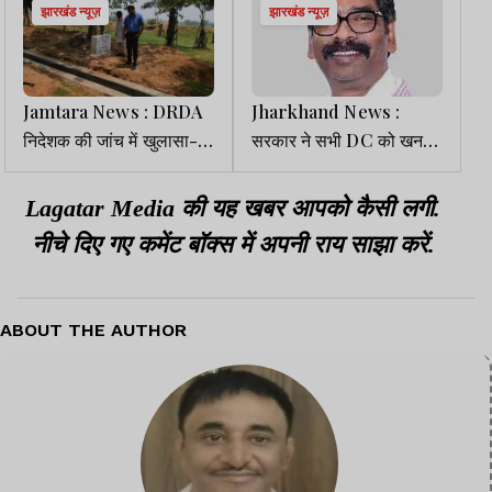
झारखंड न्यूज़
झारखंड न्यूज़
Jamtara News : DRDA
Jharkhand News :
निदेशक की जांच में खुलासा-
सरकार ने सभी DC को खनन
कहीं नाली उखड़ी मिली तो कहीं
लीज की दी स्वीकृति, जल्द दूर
तालाब अधूरा, ज्ञान केंद्र से
होगा बालू संकट
Lagatar Media की यह खबर आपको कैसी लगी.
सामान गायब
नीचे दिए गए कमेंट बॉक्स में अपनी राय साझा करें.
ABOUT THE AUTHOR