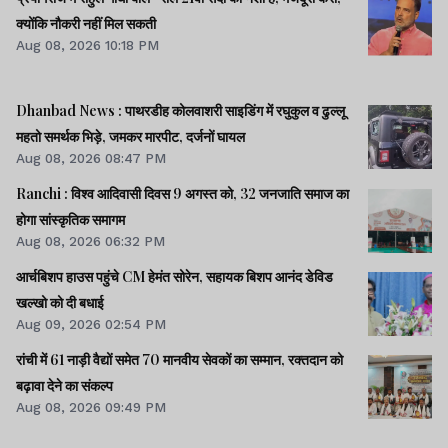
इंजीनियरों की याचिका
क्योंकि नौकरी नहीं मिल सकती
खारिज
Aug 08, 2026 10:18 PM
Lagatar Media की यह खबर आपको कैसी लगी.
नीचे दिए गए कमेंट बॉक्स में अपनी राय साझा करें
Dhanbad News : पाथरडीह कोलवाशरी साइडिंग में रघुकुल व ढुल्लू
महतो समर्थक भिड़े, जमकर मारपीट, दर्जनों घायल
Aug 08, 2026 08:47 PM
Ranchi : विश्व आदिवासी दिवस 9 अगस्त को, 32 जनजाति समाज का
होगा सांस्कृतिक समागम
Aug 08, 2026 06:32 PM
आर्चबिशप हाउस पहुंचे CM हेमंत सोरेन, सहायक बिशप आनंद डेविड
खल्खो को दी बधाई
Aug 09, 2026 02:54 PM
रांची में 61 नाड़ी वैद्यों समेत 70 मानवीय सेवकों का सम्मान, रक्तदान को
बढ़ावा देने का संकल्प
Aug 08, 2026 09:49 PM