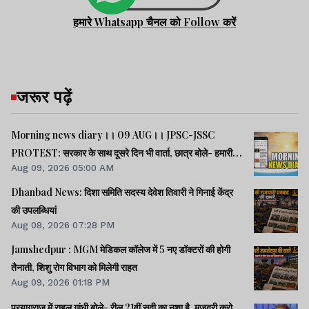
हमारे Whatsapp चैनल को Follow करें
झारखंड न्यूज़
जरूर पढ़ें
रांची की बेटी कुमारी पलक
Morning news diary।। 09 AUG।। JPSC-JSSC
का U-19 भारतीय क्रिकेट
PROTEST: सरकार के साथ दूसरे दिन भी वार्ता, छात्र बोले- हमारी
टीम में चयन
Aug 09, 2026 05:00 AM
बातें सुनी गईं।। छात्रों के समर्थन में उतरी भाजपा, 10 को विधानसभा
घेराव।। भारत सहित 5 देशों पर 100% टैरिफ लगानेवाला बिल US
Dhanbad News: दिशा समिति सदस्य देवेश तिवारी ने गिनाई केंद्र
झारखंड न्यूज़
सीनेट से पास।। समेत कई खबरें व वीडियो.
की उपलब्धियां
Aug 08, 2026 07:28 PM
Jamshedpur : MGM मेडिकल कॉलेज में 5 नए डॉक्टरों की होगी
Court News : अधीक्षण
तैनाती, शिशु रोग विभाग को मिलेगी राहत
अभियंता में प्रोन्नति को
Aug 09, 2026 01:18 PM
चुनौती देने वाली ST-SC
प्रयागराज में राहुल गांधी बोले- रील 21वीं सदी का नशा है, मजदूरी करो,