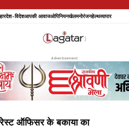
हार
देश-विदेश
आपकी आवाज
ओपिनियन
खेल
मनोरंजन
हेल्थ
व्यापार
Advertisement
ॉरेस्ट ऑफिसर के बकाया का