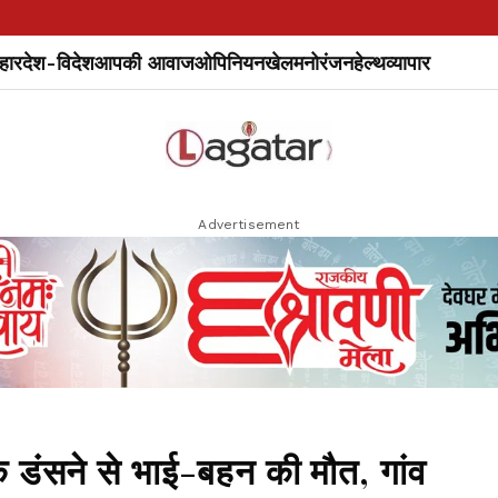
हार
देश-विदेश
आपकी आवाज
ओपिनियन
खेल
मनोरंजन
हेल्थ
व्यापार
Advertisement
ंसने से भाई-बहन की मौत, गांव