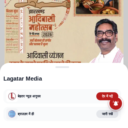
Lagatar Media
बेहतर न्यूज़ अनुभव
ऐप में पढ़ें
ABOUT US
CONTACT US
PRIVACY POLICY
TERMS AND CONDITIONS
ब्राउज़र में ही
जारी रखें
CORRECTIONS POLICY
EDITORIAL GUIDELINES
FACT CHECKING POLICY
Copyright
2025-2026
Lagatar Media Pvt. Ltd.