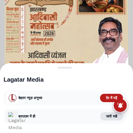
Lagatar Media
बेहतर न्यूज़ अनुभव
ऐप में पढ़ें
ABOUT US
CONTACT US
PRIVACY POLICY
TERMS AND CONDITIONS
CORRECTIONS POLICY
EDITORIAL GUIDELINES
FACT CHECKING POLICY
ब्राउज़र में ही
जारी रखें
Copyright
2025-2026
Lagatar Media Pvt. Ltd.