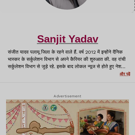
Sanjit Yadav
संजीत यादव पलामू जिला के रहने वाले हैं. वर्ष 2012 में इन्होंने दैनिक
भास्कर के सर्कुलेशन विभाग से अपने कैरियर की शुरुआत की. वह रांची
सर्कुलेशन विभाग से जुड़े रहे. इसके बाद लोकल न्यूज से होते हुए नेशनल
मीडिया प्लेटफॉर्म्स जैसे APN News, News11 और NewsWing
और पढ़ें
से जुड़कर काम किया. पलामू से Lagatar Media के Lagatar
News के लिए पलामू जिला में ब्यूरो चीफ के रूप में जिम्मेदारी निभायी.
वर्तमान में रांची में लगातार न्यूज़ के साथ वर्तमान में क्राइम रिपोर्टर के
Advertisement
रूप में कार्यरत हूं.