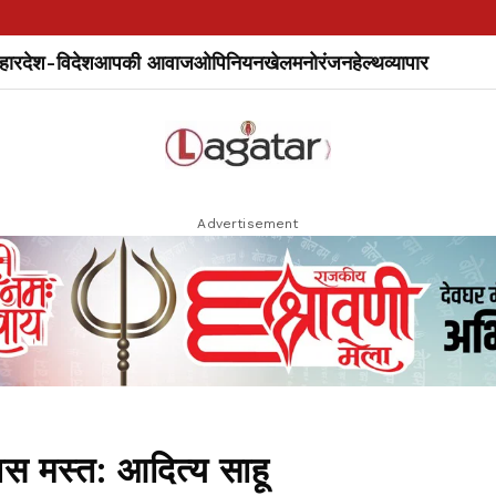
हार
देश-विदेश
आपकी आवाज
ओपिनियन
खेल
मनोरंजन
हेल्थ
व्यापार
Advertisement
लिस मस्त: आदित्य साहू