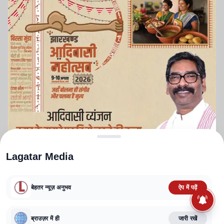
Lagatar Media
बेहतर न्यूज़ अनुभव
ऐप में पढ़ें
ABOUT US
CONTACT US
PRIVACY POLICY
TERMS AND CONDITIONS
ब्राउज़र में ही
जारी रखें
CORRECTIONS POLICY
EDITORIAL GUIDELINES
FACT CHECKING POLICY