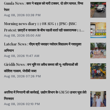
Gumla News : कार ने बाइक को मारी टक्कर, दो लोग घायल, रिम्स
रेफर
Aug 08, 2026 03:38 PM
Morning news diary।। 08 AUG।। JPSC-JSSC
Protest: छात्रों व सरकार के बीच पहली वार्ता रही सकारात्मक।।
Aug 08, 2026 05:00 AM
साइबर क्राइम मामलों की जांच में झारखंड पुलिस फिसड्डी।।संसद में
विपक्षी दलों का हंगामा, कार्यवाही स्थगित।। समेत कई खबरें व वीडियो.
Latehar News : पीएम श्री जवाहर नवोदय विद्यालय में नशामुक्‍त
अभियान
Aug 08, 2026 11:47 AM
Giridih News : वन भूमि पर अवैध कब्जा की भू-माफियाओं की
कोशिश नाकाम, जेसीबी जब्त
Aug 08, 2026 07:26 PM
अररिया में निगरानी की कार्रवाई, उद्योग विभाग के GM 50 हजार घूस लेते
गिरफ्तार
Aug 08, 2026 02:10 PM