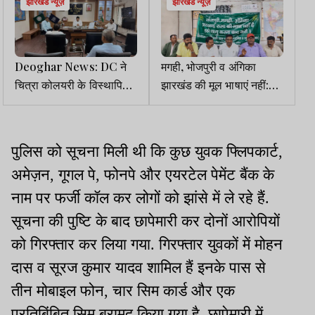
झारखंड न्यूज़
झारखंड न्यूज़
Deoghar News: DC ने
मगही, भोजपुरी व अंगिका
चित्रा कोलयरी के विस्थापितों
झारखंड की मूल भाषाएं नहीं:
को मूलभूत सुविधा देने का दिया
आदिवासी छात्र संघ
निर्देश
पुलिस को सूचना मिली थी कि कुछ युवक फ्लिपकार्ट,
अमेज़न, गूगल पे, फोनपे और एयरटेल पेमेंट बैंक के
नाम पर फर्जी कॉल कर लोगों को झांसे में ले रहे हैं.
सूचना की पुष्टि के बाद छापेमारी कर दोनों आरोपियों
को गिरफ्तार कर लिया गया. गिरफ्तार युवकों में मोहन
दास व सूरज कुमार यादव शामिल हैं इनके पास से
तीन मोबाइल फोन, चार सिम कार्ड और एक
प्रतिबिंबित सिम बरामद किया गया है. छापेमारी में