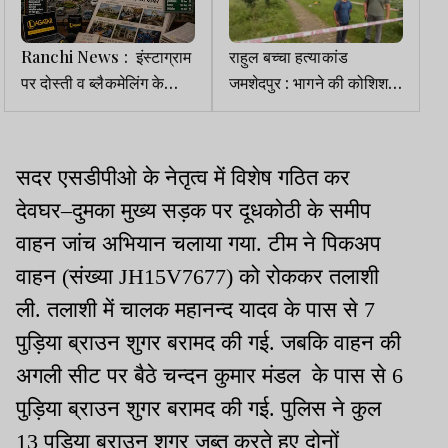
Ranchi News : इंस्टाग्राम
राहुल बच्चा हत्याकांड
पर दोस्ती व ब्लैकमेलिंग के
जमशेदपुर : भागने की कोशिश
आरोपों के बीच युवती लापता
कर रहे मुख्य आरोपी शब्बे का
एनकाउंटर, पैर में लगी गोली
सदर एसडीपीओ के नेतृत्व में विशेष गठित कर
देवघर–दुमका मुख्य सड़क पर दूधकोठी के समीप
वाहन जांच अभियान चलाया गया. टीम ने पिकअप
वाहन (संख्या JH15V7677) को रोककर तलाशी
ली. तलाशी में चालक महानन्द यादव के पास से 7
पुड़िया ब्राउन शुगर बरामद की गई. जबकि वाहन की
अगली सीट पर बैठे चन्दन कुमार मंडल के पास से 6
पुड़िया ब्राउन शुगर बरामद की गई. पुलिस ने कुल
13 पुड़िया ब्राउन शुगर जब्त करते हुए दोनों