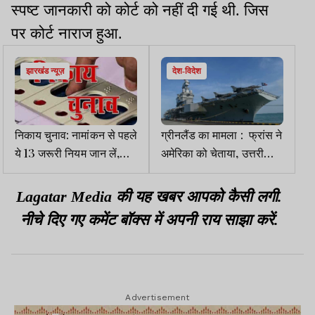
स्पष्ट जानकारी को कोर्ट को नहीं दी गई थी. जिस
पर कोर्ट नाराज हुआ.
झारखंड न्यूज़
देश-विदेश
निकाय चुनाव: नामांकन से पहले
ग्रीनलैंड का मामला : फ्रांस ने
ये 13 जरूरी नियम जान लें,
अमेरिका को चेताया, उत्तरी
जरा सी लापरवाही से रद्द होगा
अटलांटिक महासागर में
फॉर्म
एयरक्राफ्ट कैरियर चार्ल्स डी
Lagatar Media की यह खबर आपको कैसी लगी.
गॉल भेजा
नीचे दिए गए कमेंट बॉक्स में अपनी राय साझा करें.
Advertisement