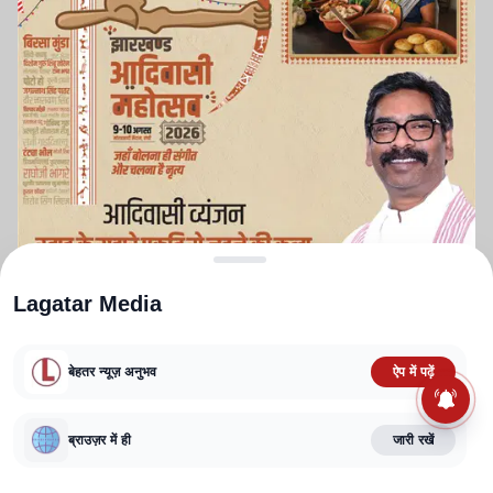
Lagatar Media
बेहतर न्यूज़ अनुभव
ऐप में पढ़ें
ABOUT US
CONTACT US
PRIVACY POLICY
TERMS AND CONDITIONS
CORRECTIONS POLICY
EDITORIAL GUIDELINES
FACT CHECKING POLICY
ब्राउज़र में ही
जारी रखें
Copyright
2025-2026
Lagatar Media Pvt. Ltd.