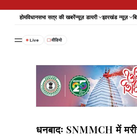
होम
विधानसभा सत्र की खबरें
न्यूज़ डायरी
झारखंड न्यूज़
बि
Live
वीडियो
धनबादः SNMMCH में मरीज क