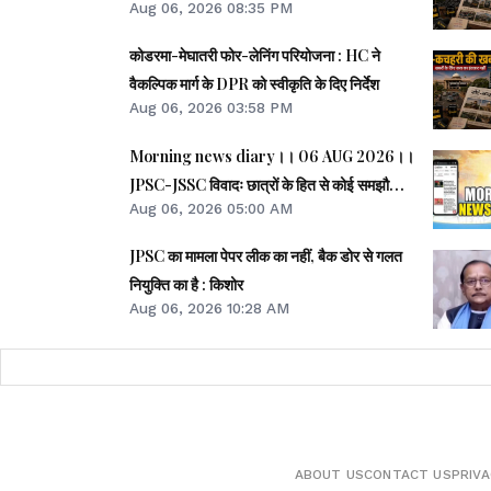
Aug 06, 2026 08:35 PM
कोडरमा-मेघातरी फोर-लेनिंग परियोजना : HC ने
वैकल्पिक मार्ग के DPR को स्वीकृति के दिए निर्देश
Aug 06, 2026 03:58 PM
Morning news diary।। 06 AUG 2026।।
JPSC-JSSC विवादः छात्रों के हित से कोई समझौता
Aug 06, 2026 05:00 AM
नहीं- CM।। छात्र आंदोलन के समर्थन में झारखंड
आएंगे अभिजीत दीपके।। जब तक अमित शाह सदन में
JPSC का मामला पेपर लीक का नहीं, बैक डोर से गलत
जवाब नहीं देते, चर्चा नहीं होगीः राहुल।। समेत कई
नियुक्ति का है : किशोर
खबरें व वीडियो.
Aug 06, 2026 10:28 AM
ABOUT US
CONTACT US
PRIVA