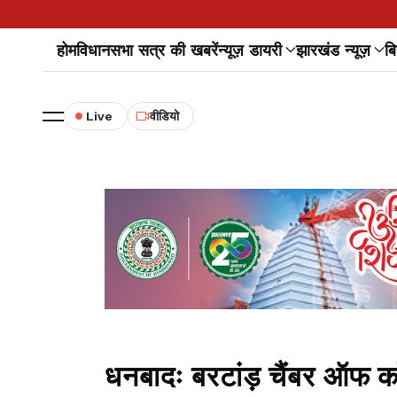
होम
विधानसभा सत्र की खबरें
न्यूज़ डायरी
झारखंड न्यूज़
बि
Live
वीडियो
धनबादः बरटांड़ चैंबर ऑफ कॉमर