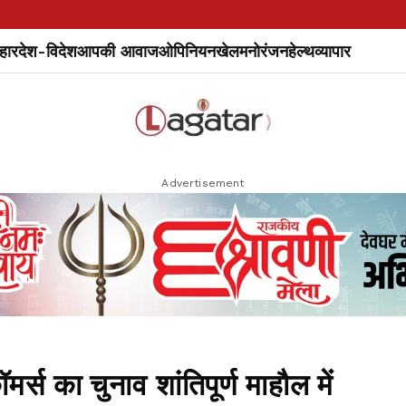
हार
देश-विदेश
आपकी आवाज
ओपिनियन
खेल
मनोरंजन
हेल्थ
व्यापार
Advertisement
्स का चुनाव शांतिपूर्ण माहौल में