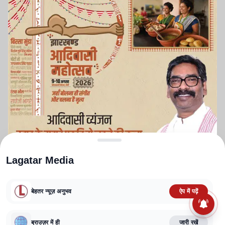
Lagatar Media
बेहतर न्यूज़ अनुभव
ऐप में पढ़ें
ABOUT US
CONTACT US
PRIVACY POLICY
TERMS AND CONDITIONS
CORRECTIONS POLICY
EDITORIAL GUIDELINES
FACT CHECKING POLICY
ब्राउज़र में ही
जारी रखें