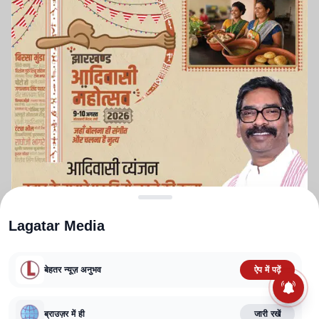
Lagatar Media
बेहतर न्यूज़ अनुभव
ऐप में पढ़ें
ABOUT US
CONTACT US
PRIVACY POLICY
TERMS AND CONDITIONS
CORRECTIONS POLICY
EDITORIAL GUIDELINES
FACT CHECKING POLICY
ब्राउज़र में ही
जारी रखें