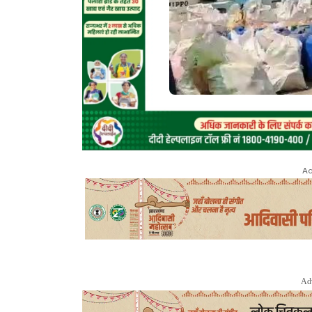
Ad
Ad