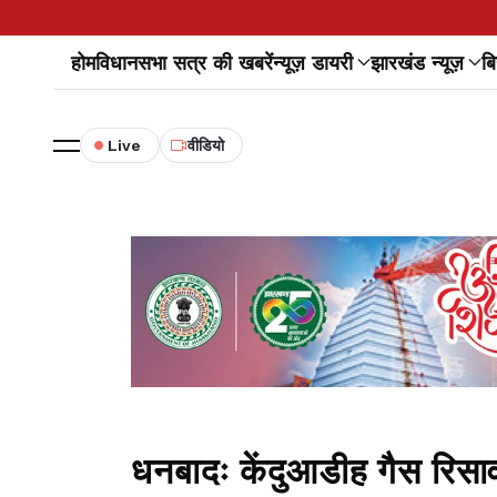
होम
विधानसभा सत्र की खबरें
न्यूज़ डायरी
झारखंड न्यूज़
बि
Live
वीडियो
धनबादः केंदुआडीह गैस रिस