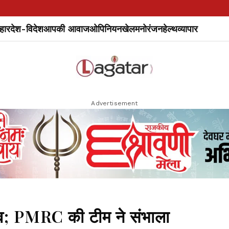
हार
देश-विदेश
आपकी आवाज
ओपिनियन
खेल
मनोरंजन
हेल्थ
व्यापार
Advertisement
ाव; PMRC की टीम ने संभाला