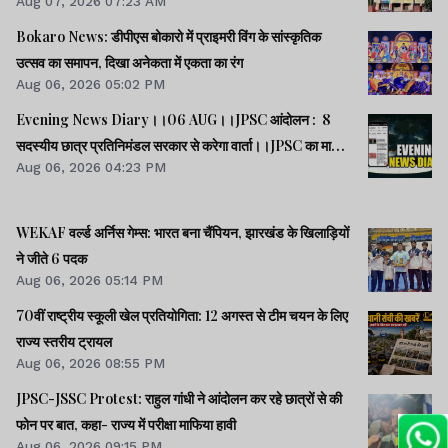
Aug 07, 2026 07:23 AM
Bokaro News: डीपीएस बोकारो में प्राइमरी विंग के सांस्कृतिक
उत्सव का समापन, दिखा अनेकता में एकता का रंग
Aug 06, 2026 05:02 PM
Evening News Diary।।06 AUG।।JPSC आंदोलन : 8
सदस्यीय छात्र प्रतिनिमंडल सरकार से करेगा वार्ता।।JPSC का मामला
Aug 06, 2026 04:23 PM
पेपर लीक का नहीं, बैक डोर से गलत नियुक्ति का है : किशोर।।BPSC
AEDO पेपर लीक : BARC का कर्मी रौशन अरेस्ट।।समेत कई खबरें
व वीडियो।।
WEKAF वर्ल्ड अर्निस गेम्स: भारत बना चैंपियन, झारखंड के खिलाड़ियों
ने जीते 6 पदक
Aug 06, 2026 05:14 PM
70वीं राष्ट्रीय स्कूली खेल प्रतियोगिता: 12 अगस्त से टीम चयन के लिए
राज्य स्तरीय ट्रायल
Aug 06, 2026 08:55 PM
JPSC-JSSC Protest: राहुल गांधी ने आंदोलन कर रहे छात्रों से की
फोन पर बात, कहा- राज्य में परीक्षा माफिया हावी
Aug 06, 2026 09:15 PM