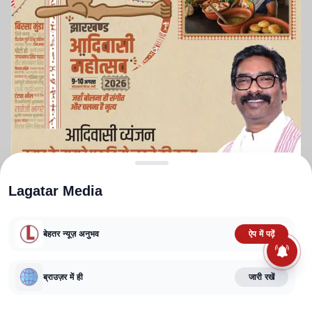
Lagatar Media
बेहतर न्यूज़ अनुभव
ऐप में पढ़ें
ABOUT US
CONTACT US
PRIVACY POLICY
TERMS AND CONDITIONS
ब्राउज़र में ही
जारी रखें
CORRECTIONS POLICY
EDITORIAL GUIDELINES
FACT CHECKING POLICY
Copyright
2025-2026
Lagatar Media Pvt. Ltd.