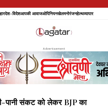
हार
देश-विदेश
आपकी आवाज
ओपिनियन
खेल
मनोरंजन
हेल्थ
व्यापार
Advertisement
पानी संकट को लेकर BJP का