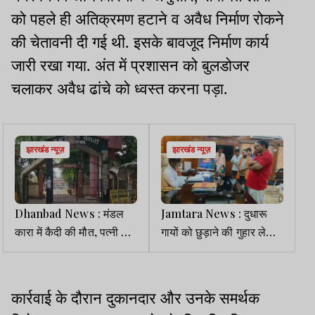
को पहले ही अतिक्रमण हटाने व अवैध निर्माण रोकने
की चेतावनी दी गई थी. इसके बावजूद निर्माण कार्य
जारी रखा गया. अंत में प्रशासन को बुलडोजर
चलाकर अवैध ढांचे को ध्वस्त करना पड़ा.
झारखंड न्यूज़
झारखंड न्यूज़
Dhanbad News : मंडल
Jamtara News : दुधारू
कारा में कैदी की मौत, पत्नी की
गायों को छुड़ाने की गुहार लेकर
हत्या में 3 दिन पहले भेजा गया
पहुंचा फरियादी, डीसी ने SDO
था जेल
को लगाई फटकार
कार्रवाई के दौरान दुकानदार और उनके समर्थक