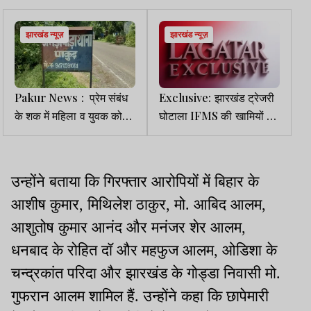
झारखंड न्यूज़
झारखंड न्यूज़
Pakur News : प्रेम संबंध
Exclusive: झारखंड ट्रेजरी
के शक में महिला व युवक को
घोटाला IFMS की खामियों का
अर्धनग्न कर गांव में घुमाया, 5
परिणाम
नामजद समेत 40 पर केस
उन्होंने बताया कि गिरफ्तार आरोपियों में बिहार के
आशीष कुमार, मिथिलेश ठाकुर, मो. आबिद आलम,
आशुतोष कुमार आनंद और मनंजर शेर आलम,
धनबाद के रोहित दॉ और महफुज आलम, ओडिशा के
चन्द्रकांत परिदा और झारखंड के गोड्डा निवासी मो.
गुफरान आलम शामिल हैं. उन्होंने कहा कि छापेमारी