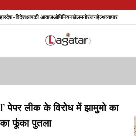
हार
देश-विदेश
आपकी आवाज
ओपिनियन
खेल
मनोरंजन
हेल्थ
व्यापार
र लीक के विरोध में झामुमो का
ी का फूंका पुतला