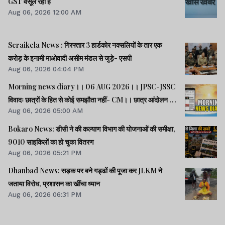
GST वसूल रहा है
Aug 06, 2026 12:00 AM
Seraikela News : गिरफ्तार 3 हार्डकोर नक्सलियों के तार एक
करोड़ के इनामी माओवादी असीम मंडल से जुड़े- एसपी
Aug 06, 2026 04:04 PM
Morning news diary।। 06 AUG 2026।। JPSC-JSSC
विवादः छात्रों के हित से कोई समझौता नहीं- CM।। छात्र आंदोलन के
Aug 06, 2026 05:00 AM
समर्थन में झारखंड आएंगे अभिजीत दीपके।। जब तक अमित शाह सदन
में जवाब नहीं देते, चर्चा नहीं होगीः राहुल।। समेत कई खबरें व वीडियो.
Bokaro News: डीसी ने की कल्याण विभाग की योजनाओं की समीक्षा,
9010 साइकिलों का हो चुका वितरण
Aug 06, 2026 05:21 PM
Dhanbad News: सड़क पर बने गड्ढों की पूजा कर JLKM ने
जताया विरोध, प्रशासन का खींचा ध्यान
Aug 06, 2026 06:31 PM