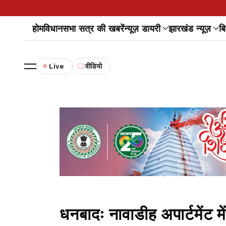
होम
विधानसभा सत्र की खबरें
न्यूज़ डायरी
झारखंड न्यूज़
बि
Live
वीडियो
धनबादः नावाडीह अपार्टमेंट म