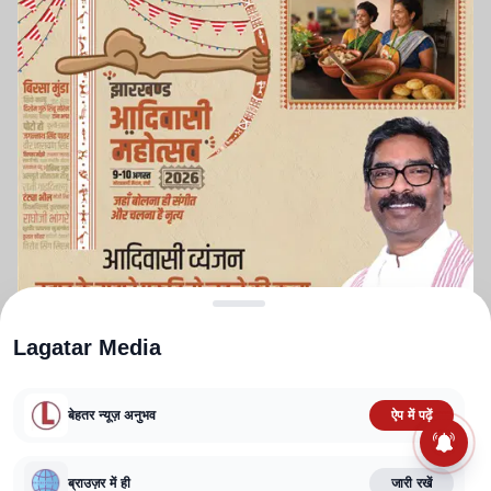
Lagatar Media
बेहतर न्यूज़ अनुभव
ऐप में पढ़ें
ABOUT US
CONTACT US
PRIVACY POLICY
TERMS AND CONDITIONS
CORRECTIONS POLICY
EDITORIAL GUIDELINES
FACT CHECKING POLICY
ब्राउज़र में ही
जारी रखें