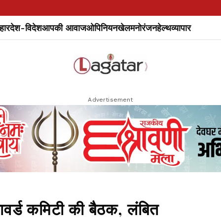
हार
देश-विदेश
आपकी आवाज
ओपिनियन
खेल
मनोरंजन
हेल्थ
व्यापार
Advertisement
र्ड कमिटी की बैठक, लंबित