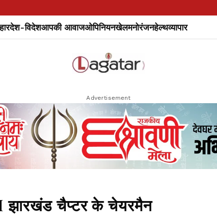
हार
देश-विदेश
आपकी आवाज
ओपिनियन
खेल
मनोरंजन
हेल्थ
व्यापार
Advertisement
झारखंड चैप्टर के चेयरमैन