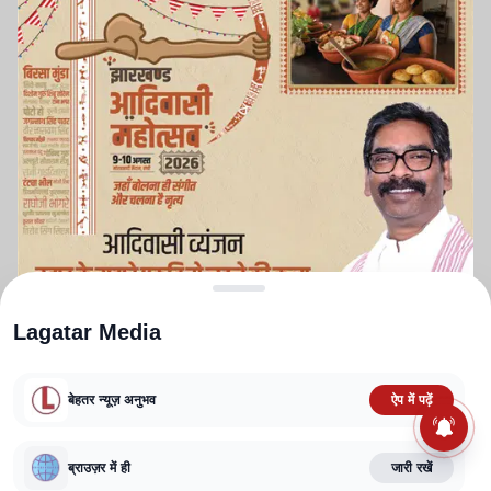
Lagatar Media
बेहतर न्यूज़ अनुभव
ऐप में पढ़ें
ABOUT US
CONTACT US
PRIVACY POLICY
TERMS AND CONDITIONS
CORRECTIONS POLICY
EDITORIAL GUIDELINES
FACT CHECKING POLICY
ब्राउज़र में ही
जारी रखें
Copyright
2025-2026
Lagatar Media Pvt. Ltd.