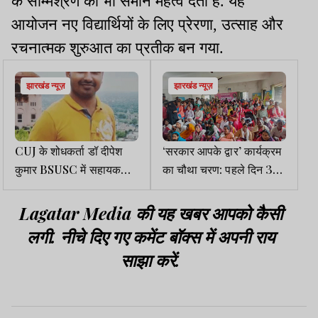
के सम्मिश्रण को भी समान महत्व देता है. यह
आयोजन नए विद्यार्थियों के लिए प्रेरणा, उत्साह और
रचनात्मक शुरुआत का प्रतीक बन गया.
झारखंड न्यूज़
झारखंड न्यूज़
CUJ के शोधकर्ता डॉ दीपेश
‘सरकार आपके द्वार’ कार्यक्रम
कुमार BSUSC में सहायक
का चौथा चरण: पहले दिन 39
प्राध्यापक पद के लिए चयनित
हजार आवेदन, 2,342 मामले
त्वरित निपटे
Lagatar Media की यह खबर आपको कैसी
लगी. नीचे दिए गए कमेंट बॉक्स में अपनी राय
साझा करें.