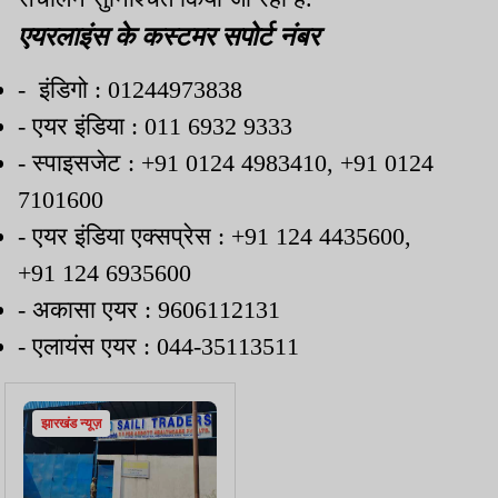
एयरलाइंस के कस्टमर सपोर्ट नंबर
-
इंडिगो : 01244973838
- एयर इंडिया : 011 6932 9333
- स्पाइसजेट : +91 0124 4983410, +91 0124
7101600
- एयर इंडिया एक्सप्रेस : +91 124 4435600,
+91 124 6935600
- अकासा एयर : 9606112131
- एलायंस एयर : 044-35113511
झारखंड न्यूज़