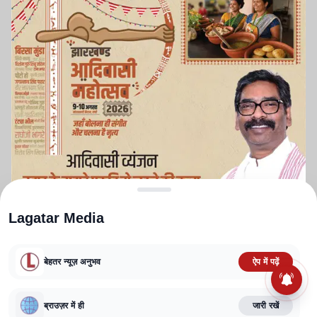
Lagatar Media
बेहतर न्यूज़ अनुभव
ऐप में पढ़ें
ABOUT US
CONTACT US
PRIVACY POLICY
TERMS AND CONDITIONS
ब्राउज़र में ही
जारी रखें
CORRECTIONS POLICY
EDITORIAL GUIDELINES
FACT CHECKING POLICY