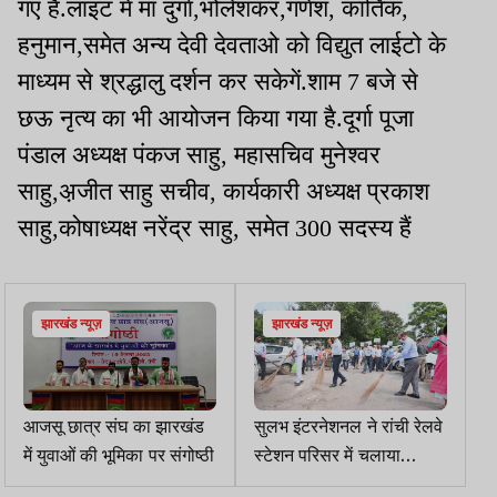
गए हैं.लाइट में मां दुर्गा,भोलेशंकर,गणेश, कार्तिक,
हनुमान,समेत अन्य देवी देवताओ को विद्युत लाईटो के
माध्यम से श्रद्धालु दर्शन कर सकेगें.शाम 7 बजे से
छऊ नृत्य का भी आयोजन किया गया है.दूर्गा पूजा
पंडाल अध्यक्ष पंकज साहु, महासचिव मुनेश्वर
साहु,अ़जीत साहु सचीव, कार्यकारी अध्यक्ष प्रकाश
साहु,कोषाध्यक्ष नरेंद्र साहु, समेत 300 सदस्य हैं
झारखंड न्यूज़
झारखंड न्यूज़
आजसू छात्र संघ का झारखंड
सुलभ इंटरनेशनल ने रांची रेलवे
में युवाओं की भूमिका पर संगोष्ठी
स्टेशन परिसर में चलाया
स्वच्छता अभियान