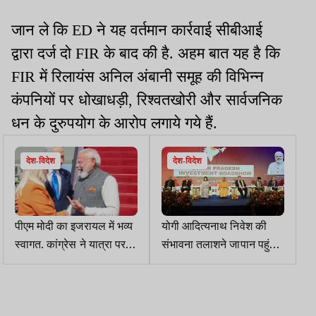
जान ले कि ED ने यह वर्तमान कार्रवाई सीबीआई
द्वारा दर्ज दो FIR के बाद की है. अहम बात यह है कि
FIR में रिलायंस अनिल अंबानी समूह की विभिन्न
कंपनियों पर धोखाधड़ी, रिश्वतखोरी और सार्वजनिक
धन के दुरुपयोग के आरोप लगाये गये हैं.
देश-विदेश
देश-विदेश
पीएम मोदी का इजरायल में भव्य
योगी आदित्यनाथ निवेश की
स्वागत. कांग्रेस ने यात्रा पर
संभावना तलाशने जापान पहुंचे,
सवाल उठाये, गाजा की तबाही
कहा, अब यूपी बीमारू राज्य नहीं
का जिक्र किया
रहा, विकास की गाथा सुनाई