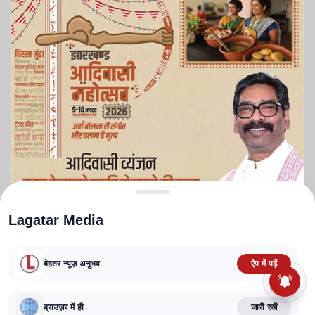
Lagatar Media
बेहतर न्यूज़ अनुभव
ऐप में पढ़ें
ABOUT US
CONTACT US
PRIVACY POLICY
TERMS AND CONDITIONS
CORRECTIONS POLICY
EDITORIAL GUIDELINES
FACT CHECKING POLICY
ब्राउज़र में ही
जारी रखें