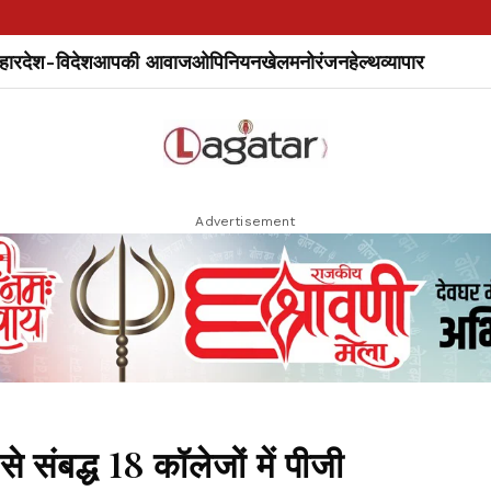
हार
देश-विदेश
आपकी आवाज
ओपिनियन
खेल
मनोरंजन
हेल्थ
व्यापार
Advertisement
बद्ध 18 कॉलेजों में पीजी