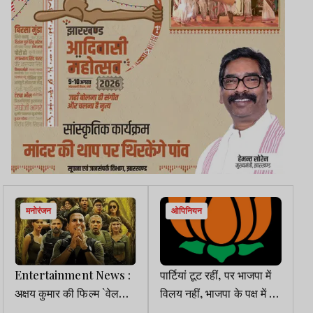
मनोरंजन
ओपिनियन
Entertainment News :
पार्टियां टूट रहीं, पर भाजपा में
अक्षय कुमार की फिल्म `वेलकम
विलय नहीं, भाजपा के पक्ष में बन
टू द जंगल` पर चली सेंसर बोर्ड
रहा थर्ड फ्रंट