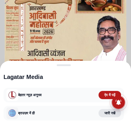
Lagatar Media
बेहतर न्यूज़ अनुभव
ऐप में पढ़ें
ABOUT US
CONTACT US
PRIVACY POLICY
TERMS AND CONDITIONS
ब्राउज़र में ही
जारी रखें
CORRECTIONS POLICY
EDITORIAL GUIDELINES
FACT CHECKING POLICY
Copyright
2025-2026
Lagatar Media Pvt. Ltd.