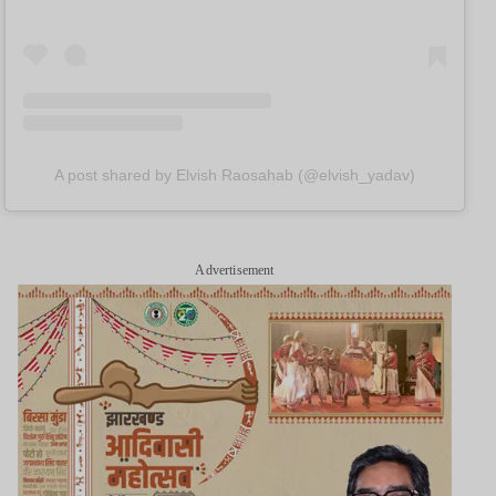
A post shared by Elvish Raosahab (@elvish_yadav)
Advertisement