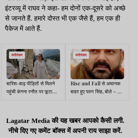
इंटरव्यू में राघव ने कहा- हम दोनों एक-दूसरे को अच्छे
से जानते हैं. हमारे दोस्त भी एक जैसे हैं, हम एक ही
पैकेज में आते हैं.
मनोरंजन
मनोरंजन
बारिश-बाढ़ पीड़ितों से मिलने
Rise and Fall से अचानक
पहुंची कंगना रनौत पर फूटा
बाहर हुए पवन सिंह, बोले – मैं
लोगों का गुस्सा, बोले- बहुत देर
कभी कंटेस्टेंट था ही नहीं
कर दी, वापस जाओ
Lagatar Media की यह खबर आपको कैसी लगी.
नीचे दिए गए कमेंट बॉक्स में अपनी राय साझा करें.