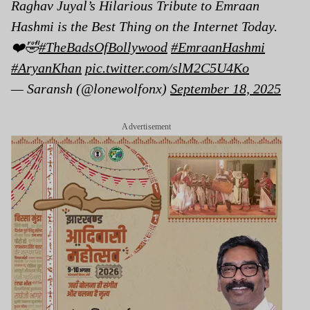
Raghav Juyal’s Hilarious Tribute to Emraan
Hashmi is the Best Thing on the Internet Today.
❤️🤣
#TheBadsOfBollywood
#EmraanHashmi
#AryanKhan
pic.twitter.com/slM2C5U4Ko
— Saransh (@lonewolfonx)
September 18, 2025
Advertisement