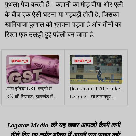
पुथल) पैदा करती हैं। कहानी का मोड़ दीया और एली
के बीच एक ऐसी घटना या गड़बड़ी होती है, जिसका
खामियाजा कुणाल को भुगतना पड़ता है और तीनों का
रिश्ता एक उलझी हुई पहेली बन जाता है.
झारखंड न्यूज़
झारखंड न्यूज़
ऑल इंडिया GST वसूली में
Jharkhand T20 cricket
3% की गिरावट, झारखंड में
League : छोटानागपुर
ग्रोथ रेट शून्य
रॉयल्स ने जमशेदपुर स्टीलर्स
को 2 विकेट से हराया
Lagatar Media की यह खबर आपको कैसी लगी.
नीचे दिए गए कमेंट बॉक्स में अपनी राय साझा करें