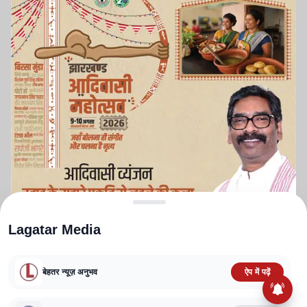
Lagatar Media
बेहतर न्यूज़ अनुभव
ऐप में पढ़ें
Entertainment News: नानी की
अपकमिंग फिल्म द पैराडाइज का दमदार
ABOUT US
CONTACT US
PRIVACY POLICY
TERMS AND CONDITIONS