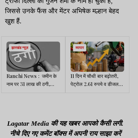
ट्रॉफी दिल्ली की गुंजन शर्मा के नाम हो चुकी है,
जिससे उनके फैंस और मेंटर अभिषेक मल्हान बेहद
खुश हैं.
झारखंड न्यूज़
व्यापार
Ranchi News : जमीन के
11 दिन में चौथी बार बढ़ोतरी,
नाम पर 31 लाख की ठगी,
पेट्रोल 2.61 रुपये व डीजल
पीड़िता ने थाने में लगाई गुहार
2.71 रुपये महंगा
Lagatar Media की यह खबर आपको कैसी लगी.
नीचे दिए गए कमेंट बॉक्स में अपनी राय साझा करें