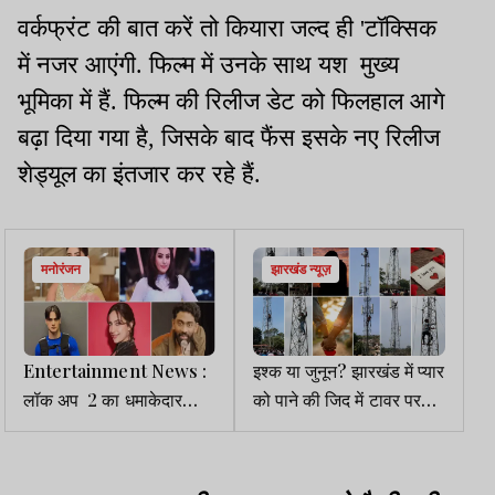
वर्कफ्रंट की बात करें तो कियारा जल्द ही 'टॉक्सिक
में नजर आएंगी. फिल्म में उनके साथ यश मुख्य
भूमिका में हैं. फिल्म की रिलीज डेट को फिलहाल आगे
बढ़ा दिया गया है, जिसके बाद फैंस इसके नए रिलीज
शेड्यूल का इंतजार कर रहे हैं.
मनोरंजन
झारखंड न्यूज़
Entertainment News :
इश्क या जुनून? झारखंड में प्यार
लॉक अप 2 का धमाकेदार
को पाने की जिद में टावर पर
आगाज, सच या सजा के खेल में
चढ़ रहे प्रेमी-प्रेमिका
खुलेंगे राज