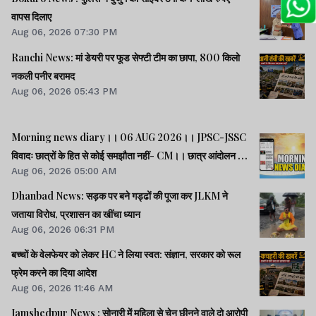
वापस दिलाए
Aug 06, 2026 07:30 PM
Ranchi News: मां डेयरी पर फूड सेफ्टी टीम का छापा, 800 किलो
नकली पनीर बरामद
Aug 06, 2026 05:43 PM
Morning news diary।। 06 AUG 2026।। JPSC-JSSC
विवादः छात्रों के हित से कोई समझौता नहीं- CM।। छात्र आंदोलन के
Aug 06, 2026 05:00 AM
समर्थन में झारखंड आएंगे अभिजीत दीपके।। जब तक अमित शाह सदन
में जवाब नहीं देते, चर्चा नहीं होगीः राहुल।। समेत कई खबरें व वीडियो.
Dhanbad News: सड़क पर बने गड्ढों की पूजा कर JLKM ने
जताया विरोध, प्रशासन का खींचा ध्यान
Aug 06, 2026 06:31 PM
बच्चों के वेलफेयर को लेकर HC ने लिया स्वत: संज्ञान, सरकार को रूल
फ्रेम करने का दिया आदेश
Aug 06, 2026 11:46 AM
Jamshedpur News : सोनारी में महिला से चेन छीनने वाले दो आरोपी