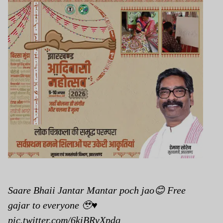
Saare Bhaii Jantar Mantar poch jao😊 Free
gajar to everyone 🥹♥️
pic.twitter.com/6kiBRvXpdq