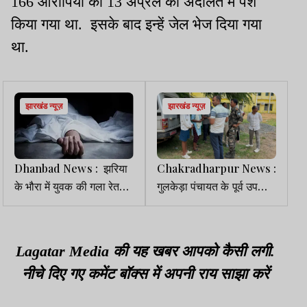
166 आरोपियों को 13 अप्रैल को अदालत में पेश
किया गया था. इसके बाद इन्हें जेल भेज दिया गया
था.
झारखंड न्यूज़
झारखंड न्यूज़
Dhanbad News : झरिया
Chakradharpur News :
के भौरा में युवक की गला रेतकर
गुलकेड़ा पंचायत के पूर्व उप
हत्या, लाल बंगला छठ घाट के
मुखिया की गोली मारकर हत्या,
पास मिला शव
जांच में जुटी पुलिस
Lagatar Media की यह खबर आपको कैसी लगी.
नीचे दिए गए कमेंट बॉक्स में अपनी राय साझा करें